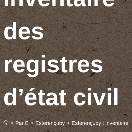
des
registres
d’état civil
>
Par E
>
Esterençuby
>
Esterençuby : inventaire de