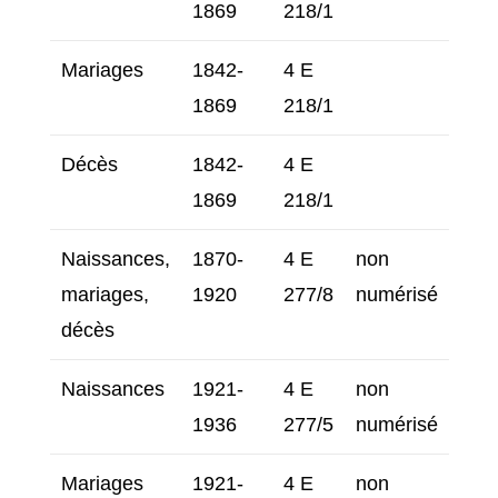
1869
218/1
Mariages
1842-
4 E
1869
218/1
Décès
1842-
4 E
1869
218/1
Naissances,
1870-
4 E
non
mariages,
1920
277/8
numérisé
décès
Naissances
1921-
4 E
non
1936
277/5
numérisé
Mariages
1921-
4 E
non