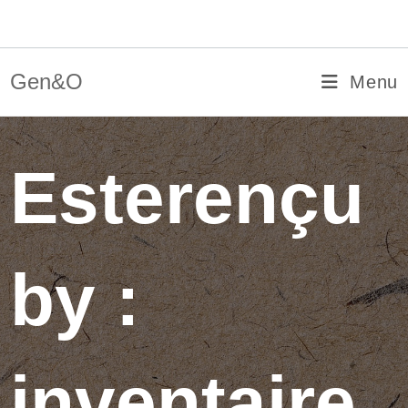
Skip
Gen&O
to
content
Gen&O
Menu
Esterençu
by :
inventaire