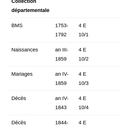
Collection
départementale
BMS
1753-
4 E
1792
10/1
Naissances
an III-
4 E
1859
10/2
Mariages
an IV-
4 E
1859
10/3
Décès
an IV-
4 E
1843
10/4
Décès
1844-
4 E