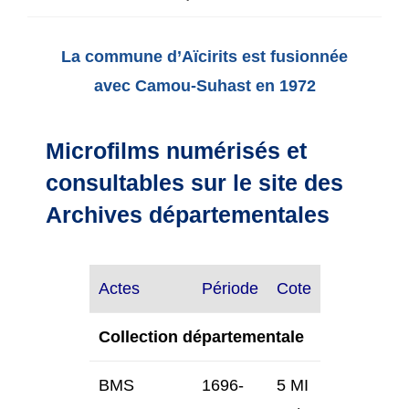
de
publiée :
de
la
lecture :
publication :
La commune d’Aïcirits est fusionnée
avec Camou-Suhast en 1972
Microfilms numérisés et
consultables sur le site des
Archives départementales
Actes
Période
Cote
Collection départementale
BMS
1696-
5 MI