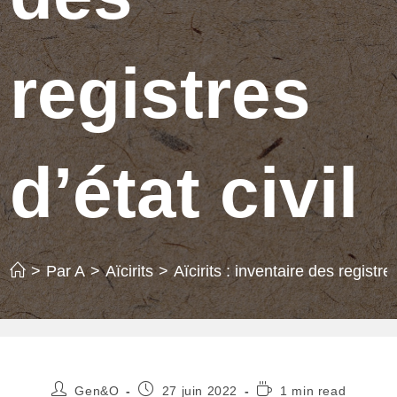
registres
d’état civil
>
Par A
>
Aïcirits
>
Aïcirits : inventaire des registres
Auteur/autrice
Publication
Temps
Gen&O
27 juin 2022
1 min read