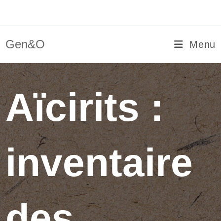
Skip
Gen&O
to
content
Gen&O
Menu
Aïcirits :
inventaire
des