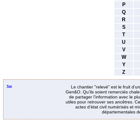
P
Q
R
S
T
U
V
W
Y
Z
Top
Le chantier "relevé" est le fruit d’
Gen&O. Qu’ils soient remerciés chale
de partager l’information avec le p
utiles pour retrouver ses ancêtres. Ce
actes d’état civil numérisés et mi
départementales de