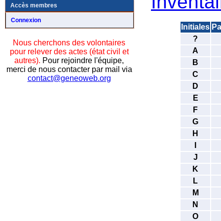
Inventai
Accès membres
Connexion
Initiales
Pa
?
Nous cherchons des volontaires
A
pour relever des actes (état civil et
autres).
Pour rejoindre l'équipe,
B
merci de nous contacter par mail via
C
contact@geneoweb.org
D
E
F
G
H
I
J
K
L
M
N
O