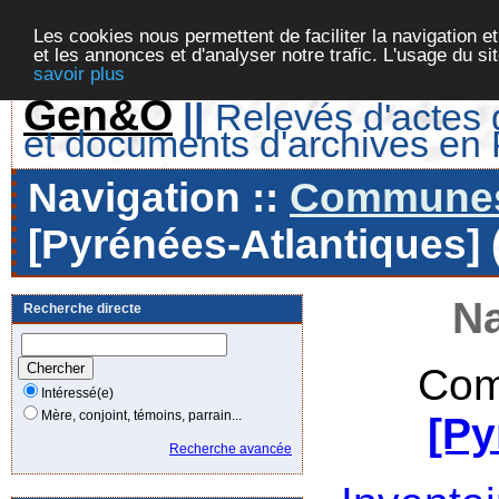
Les cookies nous permettent de faciliter la navigation et
et les annonces et d'analyser notre trafic. L'usage du s
savoir plus
Gen&O
||
Relevés d'actes d
et documents d'archives en
Navigation ::
Communes 
[Pyrénées-Atlantiques] 
Na
Recherche directe
Com
Intéressé(e)
Mère, conjoint, témoins, parrain...
[Py
Recherche avancée