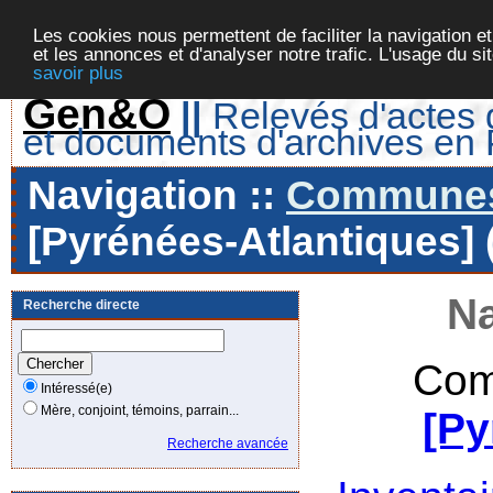
Les cookies nous permettent de faciliter la navigation et
et les annonces et d'analyser notre trafic. L'usage du s
savoir plus
Gen&O
||
Relevés d'actes d
et documents d'archives en
Navigation ::
Communes 
[Pyrénées-Atlantiques] 
Na
Recherche directe
Com
Intéressé(e)
Mère, conjoint, témoins, parrain...
[Py
Recherche avancée