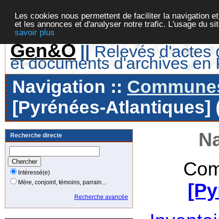
Les cookies nous permettent de faciliter la navigation et
et les annonces et d'analyser notre trafic. L'usage du s
savoir plus
Gen&O
||
Relevés d'actes d
et documents d'archives en
Navigation ::
Communes 
[Pyrénées-Atlantiques] 
Na
Recherche directe
Com
Intéressé(e)
Mère, conjoint, témoins, parrain...
[Py
Recherche avancée