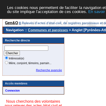
Les cookies nous permettent de faciliter la navigation et
du site implique l'acceptation de ces cookies.
En savoir
Gen&O
||
Relevés d'actes d'état-civil, de registres paroissiaux 
Navigation ::
Communes et paroisses
> Anglet [Pyrénées-Atl
Recherche directe
Intéressé(e)
Mère, conjoint, témoins, parrain...
Recherche avancée
Accès membres
Connexion
Nous cherchons des volontaires
pour relever des actes (état civil et