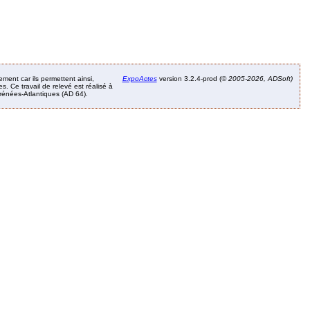
ement car ils permettent ainsi,
ExpoActes
version 3.2.4-prod (©
2005-2026, ADSoft)
. Ce travail de relevé est réalisé à
Pyrénées-Atlantiques (AD 64).