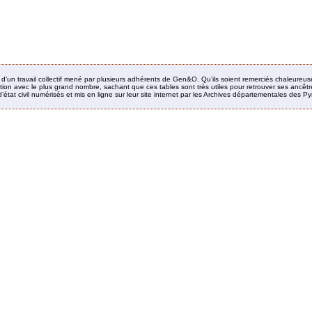
it d’un travail collectif mené par plusieurs adhérents de Gen&O. Qu’ils soient remerciés chaleureus
ion avec le plus grand nombre, sachant que ces tables sont très utiles pour retrouver ses ancêtres
’état civil numérisés et mis en ligne sur leur site internet par les Archives départementales des 