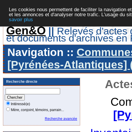
Les cookies nous permettent de faciliter la navigation et
et les annonces et d'analyser notre trafic. L'usage du s
savoir plus
Gen&O
||
Relevés d'actes d
et documents d'archives en
Navigation ::
Communes 
[Pyrénées-Atlantiques] 
Acte
Recherche directe
Com
Intéressé(e)
Mère, conjoint, témoins, parrain...
[Py
Recherche avancée