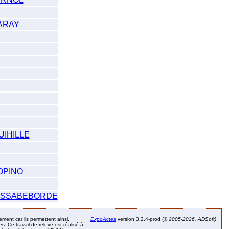
ARAY
UIHILLE
OPINO
LISSABEBORDE
ement car ils permettent ainsi,
ExpoActes
version 3.2.4-prod (©
2005-2026, ADSoft)
. Ce travail de relevé est réalisé à