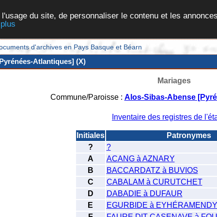
 l'usage du site, de personnaliser le contenu et les annonces
 plus
et documents d'archives en Pays Basque et Béarn
Pyrénées-Atlantiques] (X)
Mariages
Commune/Paroisse :
Alos-Sibas-Abense [Pyré
Inventaire des registres de l'éta
Initiales
Patronymes
?
?
A
ACANG à AZNARY
B
BACCARDATZ à BUVIOS
C
CABALAM à CURUTCHET
D
DABADIE à DUFAUR
E
EGURBIDE à EYHÉRAMEND
F
FAURE DIT CASENAVE à FO