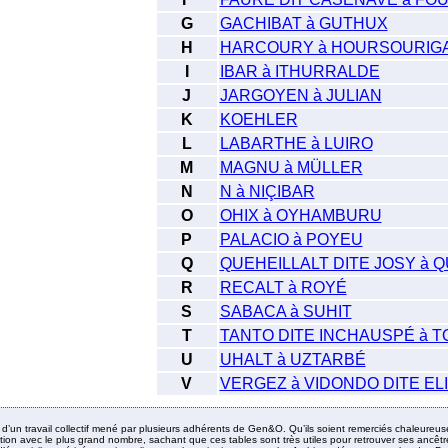
G
GACHIBAT à GUTHUX
H
HARCOURY à HOURSOURIG
I
IBAR à ITHURRALDE
J
JARGOYEN à JULIAN
K
KOEHLER
L
LABARTHE à LUIRO
M
MAGNU à MÜLLER
N
N à NIÇIBAR
O
OHIX à OYHAMBURU
P
PALACIO à POYEU
Q
QUEHEILLALT DITE JOSY à Q
R
RECALT à ROYÉ
S
SABACA à SUHIT
T
TANTO DITE INCHAUSPÉ à T
U
UHALT à UZTARBÉ
V
VERGEZ à VIDONDO DITE E
it d’un travail collectif mené par plusieurs adhérents de Gen&O. Qu’ils soient remerciés chaleureus
ion avec le plus grand nombre, sachant que ces tables sont très utiles pour retrouver ses ancêtres