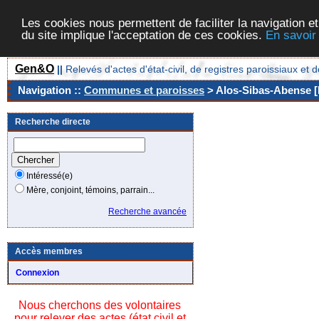
Les cookies nous permettent de faciliter la navigation et
du site implique l'acceptation de ces cookies.
En savoir
Gen&O
||
Relevés d'actes d'état-civil, de registres paroissiaux 
Navigation ::
Communes et paroisses
> Alos-Sibas-Abense [
Recherche directe
Intéressé(e)
Mère, conjoint, témoins, parrain...
Recherche avancée
Accès membres
Connexion
Nous cherchons des volontaires
pour relever des actes (état civil et