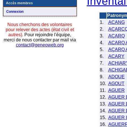
Inventai
Accès membres
Connexion
Patrony
1.
ACANG
Nous cherchons des volontaires
2.
AÇARC
pour relever des actes (état civil et
autres).
Pour rejoindre l'équipe,
3.
AÇARQ
merci de nous contacter par mail via
4.
ACARQ A
contact@geneoweb.org
5.
AÇARQ A
6.
ACARY
7.
ACHIAR
8.
ACHIGA
9.
ADOUE
10.
AGOUT
11.
AGUER
12.
AGUER D
13.
AGUER 
14.
AGUER 
15.
AGUER 
16.
AGUER