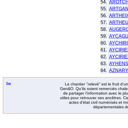
54.
AROTC
55.
ARTGA
56.
ARTHEI
57.
ARTHEU
58.
AUGERO
59.
AYÇAG
60.
AYCHIR
61.
AYCIRIE
62.
AYCIRIE
63.
AYHEN
64.
AZNAR
Top
Le chantier "relevé" est le fruit d’
Gen&O. Qu’ils soient remerciés chale
de partager l’information avec le p
utiles pour retrouver ses ancêtres. Ce
actes d’état civil numérisés et mi
départementales de