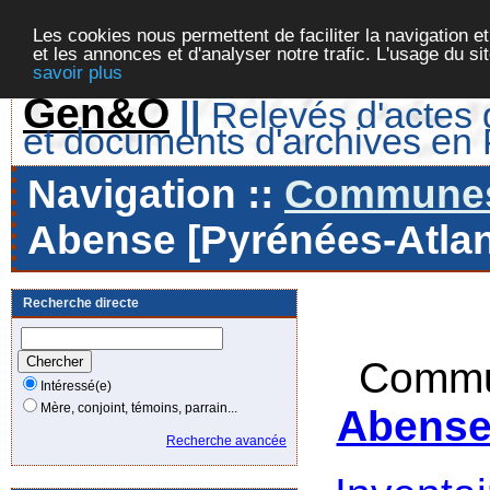
Les cookies nous permettent de faciliter la navigation et
et les annonces et d'analyser notre trafic. L'usage du s
savoir plus
Gen&O
||
Relevés d'actes d
et documents d'archives en
Navigation ::
Communes 
Abense [Pyrénées-Atlan
Recherche directe
Commu
Intéressé(e)
Mère, conjoint, témoins, parrain...
Abense 
Recherche avancée