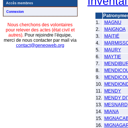
Inventai
Accès membres
Connexion
Patronyme
1.
MAGNU
Nous cherchons des volontaires
2.
MAIGNOA
pour relever des actes (état civil et
autres).
Pour rejoindre l'équipe,
3.
MAITIÉ
merci de nous contacter par mail via
4.
MARMISS
contact@geneoweb.org
5.
MAURY
6.
MAYTIE
7.
MENDIBUR
8.
MENDICO
9.
MENDICO
10.
MENDION
11.
MENDY
12.
MENDY DI
13.
MESNARD
14.
MIANA
15.
MIGNACA
16.
MIGNAGA