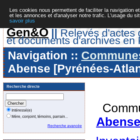
Les cookies nous permettent de faciliter la navigation et
et les annonces et d'analyser notre trafic. L'usage du s
savoir plus
Gen&O
||
Relevés d'actes d
et documents d'archives en
Navigation ::
Communes 
Abense [Pyrénées-Atlan
Recherche directe
Commu
Intéressé(e)
Mère, conjoint, témoins, parrain...
Abense 
Recherche avancée