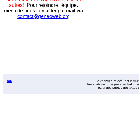
autres).
Pour rejoindre l'équipe,
merci de nous contacter par mail via
contact@geneoweb.org
Top
Le chantier "relevé" est le fru
bénévolement, de partager l’informat
partir des photos des actes d