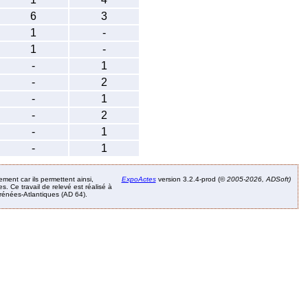
6
3
1
-
1
-
-
1
-
2
-
1
-
2
-
1
-
1
ement car ils permettent ainsi,
ExpoActes
version 3.2.4-prod (©
2005-2026, ADSoft)
. Ce travail de relevé est réalisé à
Pyrénées-Atlantiques (AD 64).