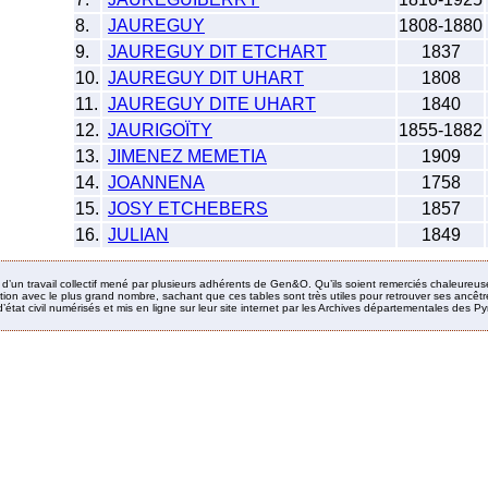
8.
JAUREGUY
1808-1880
9.
JAUREGUY DIT ETCHART
1837
10.
JAUREGUY DIT UHART
1808
11.
JAUREGUY DITE UHART
1840
12.
JAURIGOÏTY
1855-1882
13.
JIMENEZ MEMETIA
1909
14.
JOANNENA
1758
15.
JOSY ETCHEBERS
1857
16.
JULIAN
1849
it d’un travail collectif mené par plusieurs adhérents de Gen&O. Qu’ils soient remerciés chaleureus
ion avec le plus grand nombre, sachant que ces tables sont très utiles pour retrouver ses ancêtres
’état civil numérisés et mis en ligne sur leur site internet par les Archives départementales des 