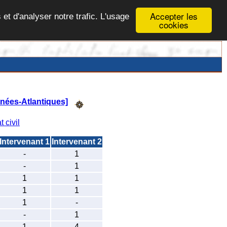
Accepter les
 et d'analyser notre trafic. L'usage
cookies
nées-Atlantiques]
t civil
Intervenant 1
Intervenant 2
-
1
-
1
1
1
1
1
1
-
-
1
1
4