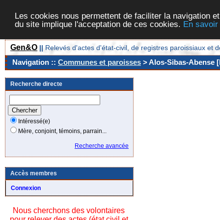
Les cookies nous permettent de faciliter la navigation et
du site implique l'acceptation de ces cookies.
En savoir
Gen&O
||
Relevés d'actes d'état-civil, de registres paroissiaux 
Navigation ::
Communes et paroisses
> Alos-Sibas-Abense [
Recherche directe
Intéressé(e)
Mère, conjoint, témoins, parrain...
Recherche avancée
Accès membres
Connexion
Nous cherchons des volontaires
pour relever des actes (état civil et