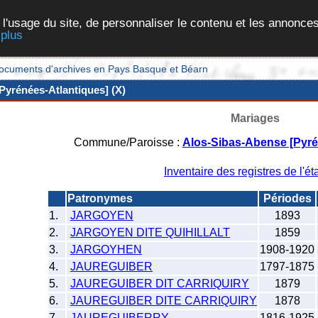
 l'usage du site, de personnaliser le contenu et les annonces
 plus
et documents d'archives en Pays Basque et Béarn
Pyrénées-Atlantiques] (X)
Mariages
Commune/Paroisse :
Alos-Sibas-Abense [Pyré
Inventaire des registres de l'éta
Patronymes
Périodes
1.
JARGOYEN
1893
2.
JARGOYEN DITE QUIHILLALT
1859
3.
JARGOYHEN
1908-1920
4.
JAUREGUIBER
1797-1875
5.
JAUREGUIBER DIT CARRIQUIRY
1879
6.
JAUREGUIBER DITE CARRIQUIRY
1878
7.
JAUREGUIBERRY
1816-1925