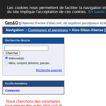
Les cookies nous permettent de faciliter la navigation et
du site implique l'acceptation de ces cookies.
En savoir
Gen&O
||
Relevés d'actes d'état-civil, de registres paroissiaux 
Navigation ::
Communes et paroisses
> Alos-Sibas-Abense [
Recherche directe
Intéressé(e)
Mère, conjoint, témoins, parrain...
Recherche avancée
Accès membres
Connexion
Nous cherchons des volontaires
pour relever des actes (état civil et