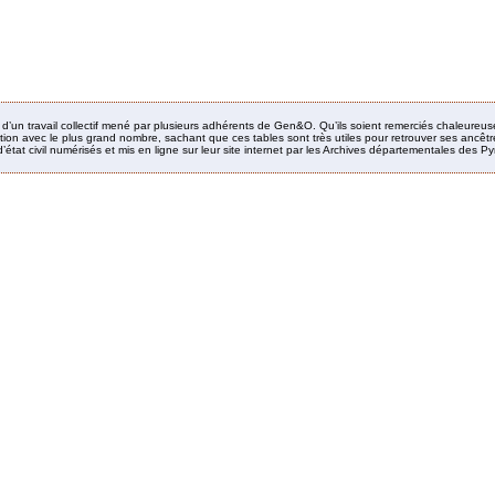
it d’un travail collectif mené par plusieurs adhérents de Gen&O. Qu’ils soient remerciés chaleureus
ion avec le plus grand nombre, sachant que ces tables sont très utiles pour retrouver ses ancêtres
’état civil numérisés et mis en ligne sur leur site internet par les Archives départementales des 