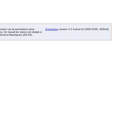
ement car ils permettent ainsi,
ExpoActes
version 3.2.4-prod (©
2005-2026, ADSoft)
. Ce travail de relevé est réalisé à
Pyrénées-Atlantiques (AD 64).