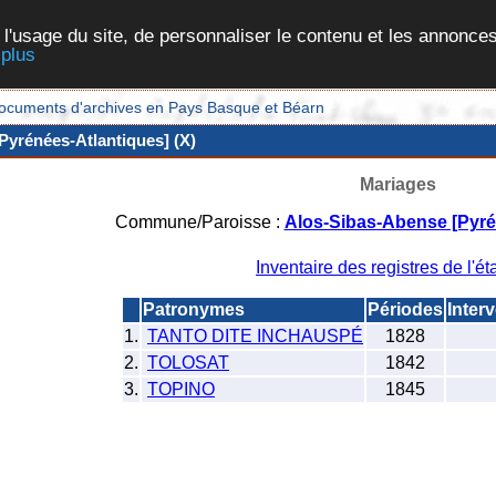
 l'usage du site, de personnaliser le contenu et les annonces
 plus
et documents d'archives en Pays Basque et Béarn
Pyrénées-Atlantiques] (X)
Mariages
Commune/Paroisse :
Alos-Sibas-Abense [Pyré
Inventaire des registres de l'éta
Patronymes
Périodes
Inter
1.
TANTO DITE INCHAUSPÉ
1828
2.
TOLOSAT
1842
3.
TOPINO
1845