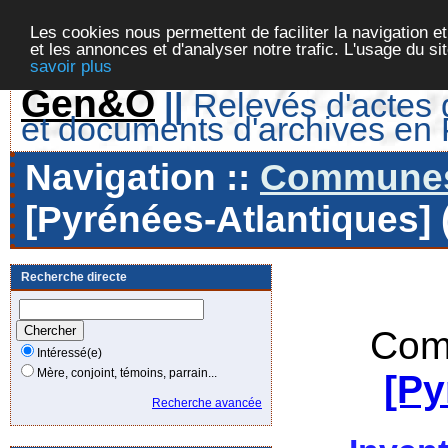
Les cookies nous permettent de faciliter la navigation et
et les annonces et d'analyser notre trafic. L'usage du s
savoir plus
Gen&O
||
Relevés d'actes d
et documents d'archives en
Navigation ::
Communes 
[Pyrénées-Atlantiques] 
Recherche directe
Com
Intéressé(e)
Mère, conjoint, témoins, parrain...
[Py
Recherche avancée