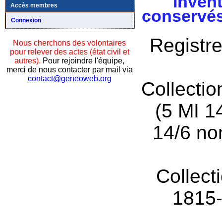
Invent
Accès membres
conservés
Connexion
Registre
Nous cherchons des volontaires
pour relever des actes (état civil et
autres).
Pour rejoindre l'équipe,
merci de nous contacter par mail via
contact@geneoweb.org
Collecti
(5 MI 1
14/6 no
Collect
1815-