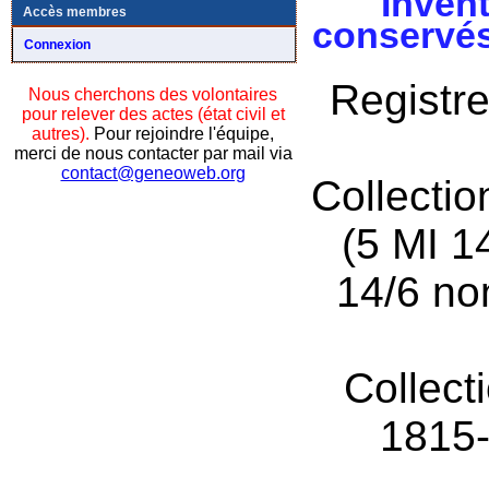
Invent
Accès membres
conservés
Connexion
Registre
Nous cherchons des volontaires
pour relever des actes (état civil et
autres).
Pour rejoindre l'équipe,
merci de nous contacter par mail via
contact@geneoweb.org
Collecti
(5 MI 1
14/6 no
Collect
1815-