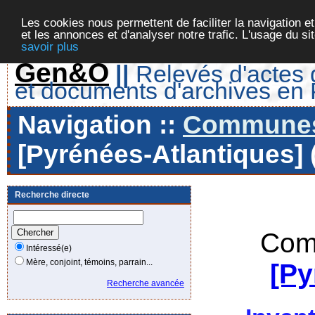
Les cookies nous permettent de faciliter la navigation et
et les annonces et d'analyser notre trafic. L'usage du s
savoir plus
Gen&O
||
Relevés d'actes d
et documents d'archives en
Navigation ::
Communes 
[Pyrénées-Atlantiques] 
Recherche directe
Com
Intéressé(e)
Mère, conjoint, témoins, parrain...
[Py
Recherche avancée