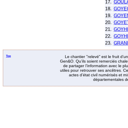
17.
GOUL
18.
GOYE
19.
GOYE
20.
GOYE
21.
GOYH
22.
GOYH
23.
GRAN
Top
Le chantier "relevé" est le fruit d’
Gen&O. Qu’ils soient remerciés chale
de partager l’information avec le p
utiles pour retrouver ses ancêtres. Ce
actes d’état civil numérisés et mi
départementales de