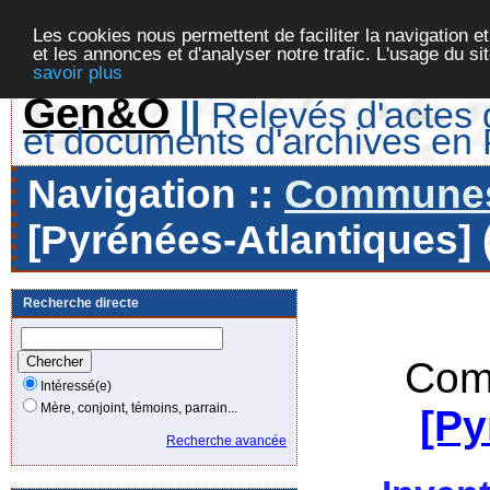
Les cookies nous permettent de faciliter la navigation et
et les annonces et d'analyser notre trafic. L'usage du s
savoir plus
Gen&O
||
Relevés d'actes d
et documents d'archives en
Navigation ::
Communes 
[Pyrénées-Atlantiques] 
Recherche directe
Com
Intéressé(e)
Mère, conjoint, témoins, parrain...
[Py
Recherche avancée