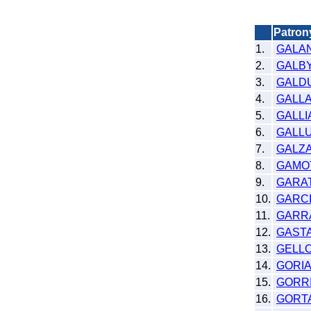
Patro
1.
GALA
2.
GALB
3.
GALD
4.
GALL
5.
GALLI
6.
GALL
7.
GALZ
8.
GAMO
9.
GARA
10.
GARCI
11.
GARR
12.
GAST
13.
GELL
14.
GORI
15.
GORR
16.
GORT