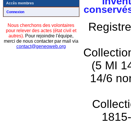
Invent
Accès membres
conservés
Connexion
Registre
Nous cherchons des volontaires
pour relever des actes (état civil et
autres).
Pour rejoindre l'équipe,
merci de nous contacter par mail via
contact@geneoweb.org
Collecti
(5 MI 1
14/6 no
Collect
1815-