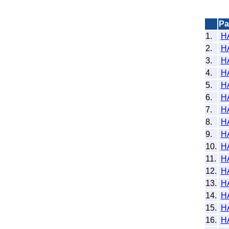
Pa
1.
H
2.
H
3.
H
4.
H
5.
H
6.
H
7.
H
8.
H
9.
H
10.
H
11.
H
12.
H
13.
H
14.
H
15.
H
16.
H