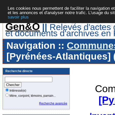
Les cookies nous permettent de faciliter la navigation et
et les annonces et d'analyser notre trafic. L'usage du s
savoir plus
Gen&O
||
Relevés d'actes d
et documents d'archives en
Navigation ::
Communes 
[Pyrénées-Atlantiques] 
Recherche directe
Com
Intéressé(e)
Mère, conjoint, témoins, parrain...
[Py
Recherche avancée