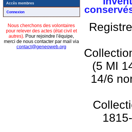
Invent
Accès membres
conservés
Connexion
Registre
Nous cherchons des volontaires
pour relever des actes (état civil et
autres).
Pour rejoindre l'équipe,
merci de nous contacter par mail via
contact@geneoweb.org
Collecti
(5 MI 1
14/6 no
Collect
1815-