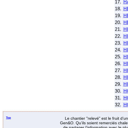
17.
H
18.
H
19.
H
20.
H
21.
H
22.
H
23.
H
24.
H
25.
H
26.
H
27.
H
28.
H
29.
H
30.
H
31.
H
32.
H
Top
Le chantier "relevé" est le fruit d’
Gen&O. Qu’ils soient remerciés chale
de partager l’information avec le p