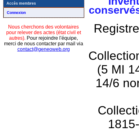
Invent
Accès membres
conservés
Connexion
Registre
Nous cherchons des volontaires
pour relever des actes (état civil et
autres).
Pour rejoindre l'équipe,
merci de nous contacter par mail via
contact@geneoweb.org
Collecti
(5 MI 1
14/6 no
Collect
1815-