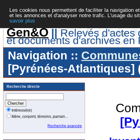
Les cookies nous permettent de faciliter la navigation et
et les annonces et d'analyser notre trafic. L'usage du s
savoir plus
Gen&O
||
Relevés d'actes d
et documents d'archives en
Navigation ::
Communes 
[Pyrénées-Atlantiques] 
Recherche directe
Com
Intéressé(e)
Mère, conjoint, témoins, parrain...
[Py
Recherche avancée