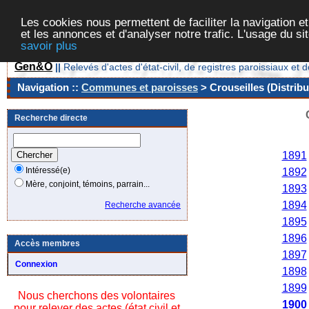
Les cookies nous permettent de faciliter la navigation et
et les annonces et d'analyser notre trafic. L'usage du s
savoir plus
Gen&O
||
Relevés d'actes d'état-civil, de registres paroissiaux 
Navigation ::
Communes et paroisses
> Crouseilles (Distribu
Recherche directe
Anné
1891
Intéressé(e)
1892
Mère, conjoint, témoins, parrain...
1893
1894
Recherche avancée
1895
1896
Accès membres
1897
Connexion
1898
1899
Nous cherchons des volontaires
1900
pour relever des actes (état civil et