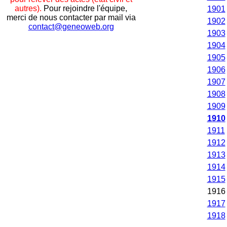
autres).
Pour rejoindre l'équipe,
1901
merci de nous contacter par mail via
1902
contact@geneoweb.org
1903
1904
1905
1906
1907
1908
1909
1910
1911
1912
1913
1914
1915
1916
1917
1918