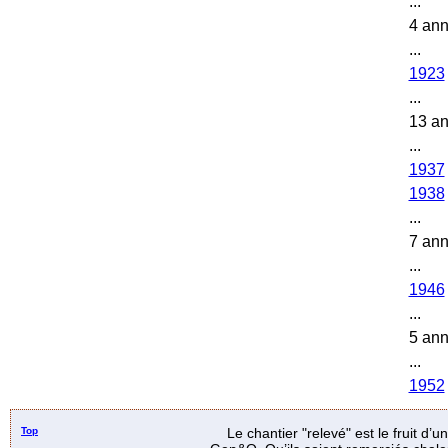
...
4 an
...
1923
...
13 a
...
1937
1938
...
7 an
...
1946
...
5 an
...
1952
Top
Le chantier "relevé" est le fruit d’