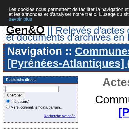
Les cookies nous permettent de faciliter la navigation et
et les annonces et d'analyser notre trafic. L'usage du s
savoir plus
Gen&O
||
Relevés d'actes d
et documents d'archives en
Navigation ::
Communes 
[Pyrénées-Atlantiques] 
Acte
Recherche directe
Commu
Intéressé(e)
Mère, conjoint, témoins, parrain...
[
Recherche avancée