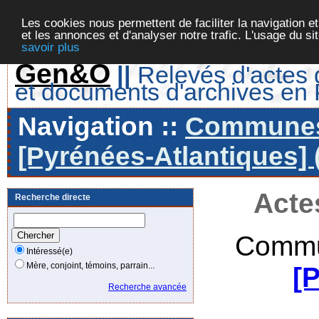
Les cookies nous permettent de faciliter la navigation et
et les annonces et d'analyser notre trafic. L'usage du s
savoir plus
Gen&O
||
Relevés d'actes d
et documents d'archives en
Navigation ::
Communes 
[Pyrénées-Atlantiques] 
Acte
Recherche directe
Commu
Intéressé(e)
Mère, conjoint, témoins, parrain...
[
Recherche avancée