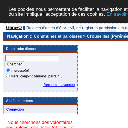
Les cookies nous permettent de faciliter la navigation et
du site implique l'acceptation de ces cookies.
En savoir
Gen&O
||
Relevés d'actes d'état-civil, de registres paroissiaux 
Navigation ::
Communes et paroisses
>
Crouseilles [Pyrénée
Recherche directe
Intéressé(e)
Mère, conjoint, témoins, parrain...
Recherche avancée
Accès membres
Connexion
Nous cherchons des volontaires
pour relever des actes (état civil et