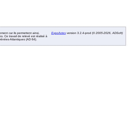
ement car ils permettent ainsi,
ExpoActes
version 3.2.4-prod (©
2005-2026, ADSoft)
. Ce travail de relevé est réalisé à
Pyrénées-Atlantiques (AD 64).