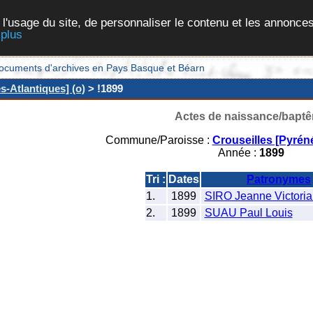
 l'usage du site, de personnaliser le contenu et les annonces
 plus
et documents d'archives en Pays Basque et Béarn
s-Atlantiques] (o)
> !1899
Actes de naissance/bapt
Commune/Paroisse :
Crouseilles [Pyrén
Année :
1899
Tri :
Dates
Patronymes
1.
1899
SIRO Jeanne Victoria
2.
1899
SUAU Paul Louis