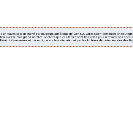
it d’un travail collectif mené par plusieurs adhérents de Gen&O. Qu’ils soient remerciés chaleureus
ion avec le plus grand nombre, sachant que ces tables sont très utiles pour retrouver ses ancêtres
’état civil numérisés et mis en ligne sur leur site internet par les Archives départementales des 