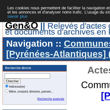
Les cookies nous permettent de faciliter la navigation et
et les annonces et d'analyser notre trafic. L'usage du s
savoir plus
Gen&O
||
Relevés d'actes d
et documents d'archives en
Navigation ::
Communes 
[Pyrénées-Atlantiques] 
Acte
Recherche directe
Commu
Intéressé(e)
Mère, conjoint, témoins, parrain...
[
Recherche avancée