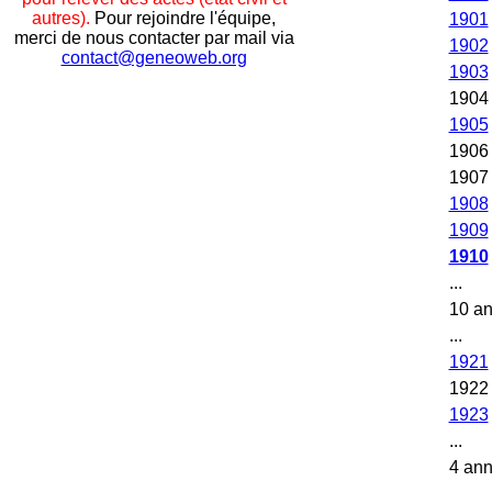
autres).
Pour rejoindre l'équipe,
1901
merci de nous contacter par mail via
1902
contact@geneoweb.org
1903
1904
1905
1906
1907
1908
1909
1910
...
10 a
...
1921
1922
1923
...
4 an