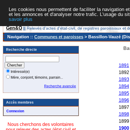
Les cookies nous permettent de faciliter la navigation et
et les annonces et d'analyser notre trafic. L'usage du s
savoir plus
Gen&O
||
Relevés d'actes d'état-civil, de registres paroissiaux 
Navigation ::
Communes et paroisses
> Bassillon-Vauzé (Dis
Bas
Recherche directe
Anné
1891
Intéressé(e)
1892
Mère, conjoint, témoins, parrain...
1893
1894
Recherche avancée
1895
1896
Accès membres
1897
Connexion
1898
1899
Nous cherchons des volontaires
1900
pour relever des actes (état civil et