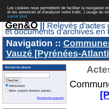
Les cookies nous permettent de faciliter la navigation et
et les annonces et d'analyser notre trafic. L'usage du s
savoir plus
Gen&O
||
Relevés d'actes d
et documents d'archives en
Navigation ::
Communes 
Vauzé [Pyrénées-Atlanti
Acte
Recherche directe
Commune
Intéressé(e)
Mère, conjoint, témoins, parrain...
[
Recherche avancée