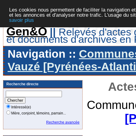
Les cookies nous permettent de faciliter la navigation et
et les annonces et d'analyser notre trafic. L'usage du s
savoir plus
Gen&O
||
Relevés d'actes d
et documents d'archives en
Navigation ::
Communes 
Vauzé [Pyrénées-Atlanti
Acte
Recherche directe
Commune
Intéressé(e)
Mère, conjoint, témoins, parrain...
[
Recherche avancée