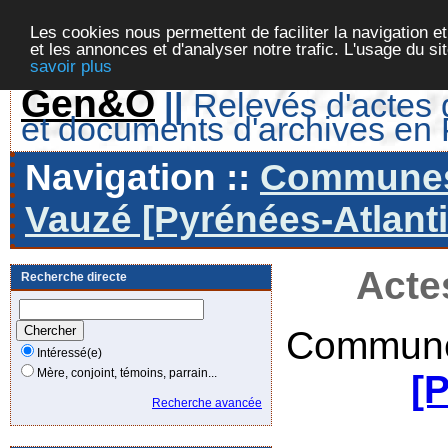
Les cookies nous permettent de faciliter la navigation et
et les annonces et d'analyser notre trafic. L'usage du s
savoir plus
Gen&O
||
Relevés d'actes d
et documents d'archives en
Navigation ::
Communes 
Vauzé [Pyrénées-Atlanti
Acte
Recherche directe
Commune
Intéressé(e)
Mère, conjoint, témoins, parrain...
[
Recherche avancée