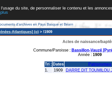
 l'usage du site, de personnaliser le contenu et les annonces
 plus
et documents d'archives en Pays Basque et Béarn
énées-Atlantiques] (o)
> !1909
Actes de naissance/bapt
Commune/Paroisse :
Bassillon-Vauzé [Pyr
Année :
1909
Tri :
Dates
Patronymes
1.
1909
DARRE DIT TOUMILOU J