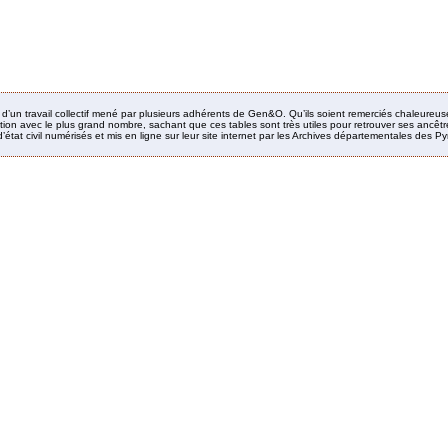
it d’un travail collectif mené par plusieurs adhérents de Gen&O. Qu’ils soient remerciés chaleureus
ion avec le plus grand nombre, sachant que ces tables sont très utiles pour retrouver ses ancêtres
’état civil numérisés et mis en ligne sur leur site internet par les Archives départementales des 