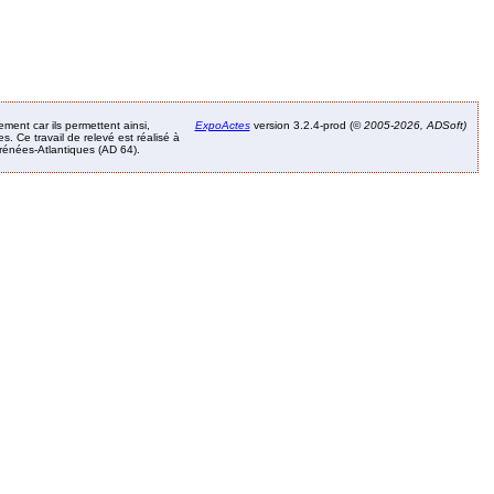
ement car ils permettent ainsi,
ExpoActes
version 3.2.4-prod (©
2005-2026, ADSoft)
. Ce travail de relevé est réalisé à
Pyrénées-Atlantiques (AD 64).