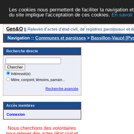
Les cookies nous permettent de faciliter la navigation et
du site implique l'acceptation de ces cookies.
En savoir
Gen&O
||
Relevés d'actes d'état-civil, de registres paroissiaux 
Navigation ::
Communes et paroisses
>
Bassillon-Vauzé [Pyr
Recherche directe
Intéressé(e)
Mère, conjoint, témoins, parrain...
Recherche avancée
Accès membres
Connexion
Nous cherchons des volontaires
pour relever des actes (état civil et