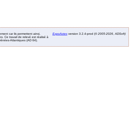
ement car ils permettent ainsi,
ExpoActes
version 3.2.4-prod (©
2005-2026, ADSoft)
. Ce travail de relevé est réalisé à
Pyrénées-Atlantiques (AD 64).