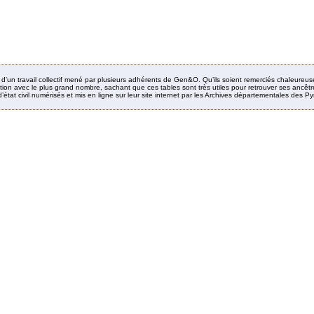
it d’un travail collectif mené par plusieurs adhérents de Gen&O. Qu’ils soient remerciés chaleureus
ion avec le plus grand nombre, sachant que ces tables sont très utiles pour retrouver ses ancêtres
’état civil numérisés et mis en ligne sur leur site internet par les Archives départementales des 