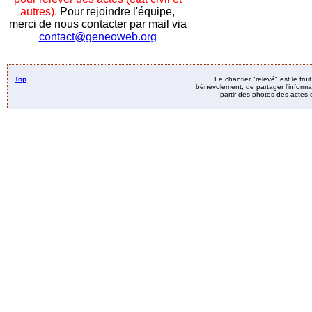
autres).
Pour rejoindre l'équipe,
merci de nous contacter par mail via
contact@geneoweb.org
Top
Le chantier "relevé" est le fru
bénévolement, de partager l’informat
partir des photos des actes d