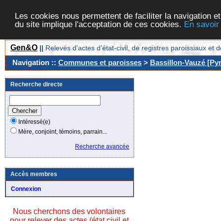
Les cookies nous permettent de faciliter la navigation et
du site implique l'acceptation de ces cookies.
En savoir
Gen&O
||
Relevés d'actes d'état-civil, de registres paroissiaux 
Navigation ::
Communes et paroisses
>
Bassillon-Vauzé [Pyr
Recherche directe
Intéressé(e)
Mère, conjoint, témoins, parrain...
Recherche avancée
Accès membres
Connexion
Nous cherchons des volontaires
pour relever des actes (état civil et