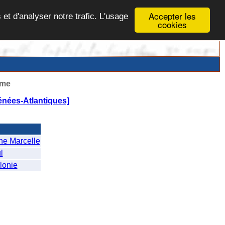
Accepter les
 et d'analyser notre trafic. L'usage
cookies
ême
énées-Atlantiques]
e Marcelle
l
lonie