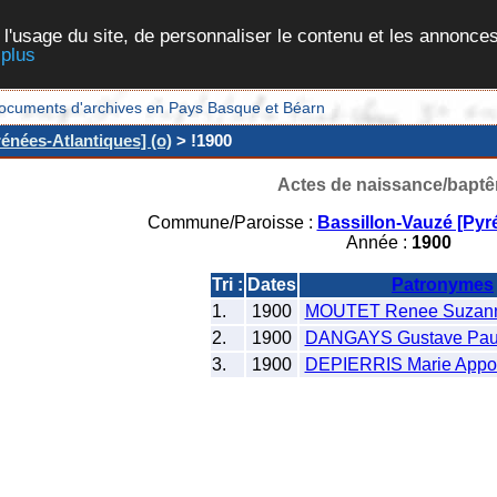
 l'usage du site, de personnaliser le contenu et les annonces
 plus
et documents d'archives en Pays Basque et Béarn
énées-Atlantiques] (o)
> !1900
Actes de naissance/bapt
Commune/Paroisse :
Bassillon-Vauzé [Pyr
Année :
1900
Tri :
Dates
Patronymes
1.
1900
MOUTET Renee Suzann
2.
1900
DANGAYS Gustave Pau
3.
1900
DEPIERRIS Marie Appo