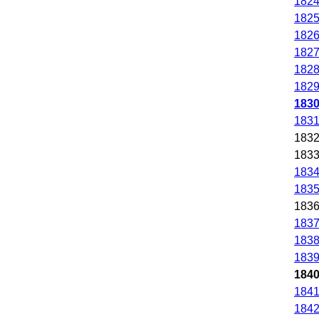
182
182
182
182
182
182
183
183
183
183
183
183
183
183
183
183
184
184
184