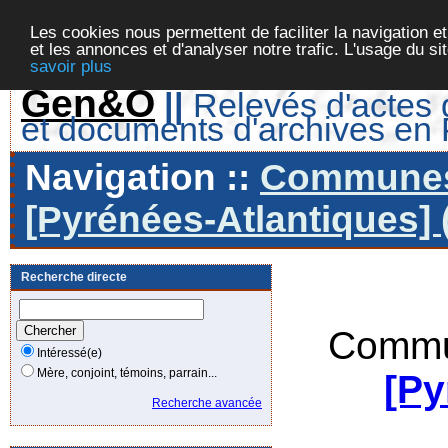
Les cookies nous permettent de faciliter la navigation et
et les annonces et d'analyser notre trafic. L'usage du s
savoir plus
Gen&O
||
Relevés d'actes d
et documents d'archives en
Navigation ::
Communes 
[Pyrénées-Atlantiques] 
Recherche directe
Commu
Intéressé(e)
Mère, conjoint, témoins, parrain...
[Py
Recherche avancée