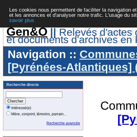
Les cookies nous permettent de faciliter la navigation et
et les annonces et d'analyser notre trafic. L'usage du s
savoir plus
Gen&O
||
Relevés d'actes d
et documents d'archives en
Navigation ::
Communes 
[Pyrénées-Atlantiques] 
Recherche directe
Commu
Intéressé(e)
Mère, conjoint, témoins, parrain...
[Py
Recherche avancée