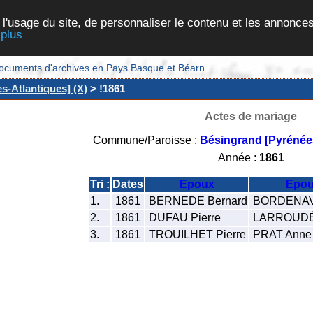
 l'usage du site, de personnaliser le contenu et les annonces
 plus
et documents d'archives en Pays Basque et Béarn
s-Atlantiques] (X)
> !1861
Actes de mariage
Commune/Paroisse :
Bésingrand [Pyrénées
Année :
1861
Tri :
Dates
Epoux
Epou
1.
1861
BERNEDE Bernard
BORDENAVE
2.
1861
DUFAU Pierre
LARROUDÉ 
3.
1861
TROUILHET Pierre
PRAT Anne