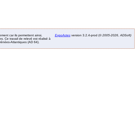
ement car ils permettent ainsi,
ExpoActes
version 3.2.4-prod (©
2005-2026, ADSoft)
. Ce travail de relevé est réalisé à
Pyrénées-Atlantiques (AD 64).