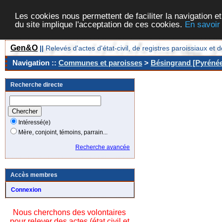
Les cookies nous permettent de faciliter la navigation et
du site implique l'acceptation de ces cookies.
En savoir
Gen&O
||
Relevés d'actes d'état-civil, de registres paroissiaux 
Navigation ::
Communes et paroisses
>
Bésingrand [Pyrénée
Recherche directe
Intéressé(e)
Mère, conjoint, témoins, parrain...
Recherche avancée
Accès membres
Connexion
Nous cherchons des volontaires
pour relever des actes (état civil et