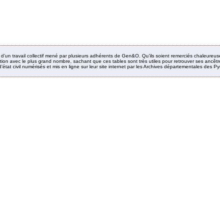
it d’un travail collectif mené par plusieurs adhérents de Gen&O. Qu’ils soient remerciés chaleureus
ion avec le plus grand nombre, sachant que ces tables sont très utiles pour retrouver ses ancêtres
’état civil numérisés et mis en ligne sur leur site internet par les Archives départementales des 