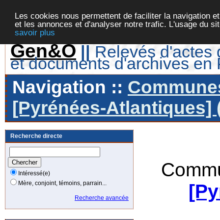
Les cookies nous permettent de faciliter la navigation et
et les annonces et d'analyser notre trafic. L'usage du s
savoir plus
Gen&O
||
Relevés d'actes d
et documents d'archives en
Navigation ::
Communes 
[Pyrénées-Atlantiques] 
Recherche directe
Commu
Intéressé(e)
Mère, conjoint, témoins, parrain...
[Py
Recherche avancée