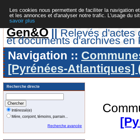
Les cookies nous permettent de faciliter la navigation et
et les annonces et d'analyser notre trafic. L'usage du s
savoir plus
Gen&O
||
Relevés d'actes d
et documents d'archives en
Navigation ::
Communes 
[Pyrénées-Atlantiques] 
Recherche directe
Commu
Intéressé(e)
Mère, conjoint, témoins, parrain...
[Py
Recherche avancée