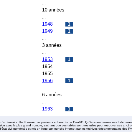
...
10 années
...
1948
1
1949
1
...
3 années
...
1953
1
1954
0
1955
0
1956
1
...
6 années
...
1963
1
it d’un travail collectif mené par plusieurs adhérents de Gen&O. Qu’ils soient remerciés chaleureus
ion avec le plus grand nombre, sachant que ces tables sont très utiles pour retrouver ses ancêtres
’état civil numérisés et mis en ligne sur leur site internet par les Archives départementales des 