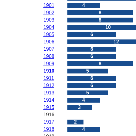
1901
4
1902
8
1903
8
1904
10
1905
6
1906
12
1907
6
1908
6
1909
8
1910
5
1911
6
1912
6
1913
5
1914
4
1915
3
1916
0
1917
2
1918
4