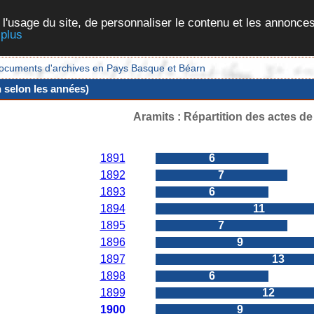
 l'usage du site, de personnaliser le contenu et les annonces
 plus
et documents d'archives en Pays Basque et Béarn
n selon les années)
Aramits : Répartition des actes d
Années
Nombres d'actes
1891
6
1892
7
1893
6
1894
11
1895
7
1896
9
1897
13
1898
6
1899
12
1900
9