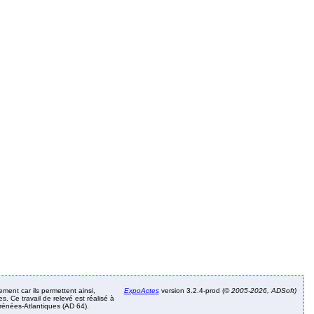
ement car ils permettent ainsi,
ExpoActes
version 3.2.4-prod (©
2005-2026, ADSoft)
. Ce travail de relevé est réalisé à
Pyrénées-Atlantiques (AD 64).