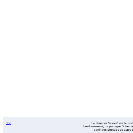
Top
Le chantier "relevé" est le fru
bénévolement, de partager l’informat
partir des photos des actes d