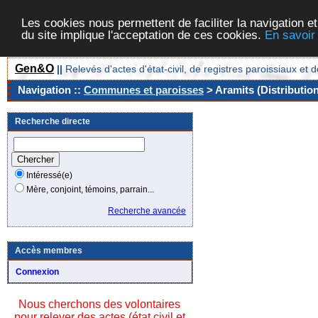
Les cookies nous permettent de faciliter la navigation et
du site implique l'acceptation de ces cookies.
En savoir
Gen&O
||
Relevés d'actes d'état-civil, de registres paroissiaux 
Navigation ::
Communes et paroisses
> Aramits (Distributio
Recherche directe
Intéressé(e)
Mère, conjoint, témoins, parrain...
Recherche avancée
Accès membres
Connexion
Nous cherchons des volontaires
pour relever des actes (état civil et