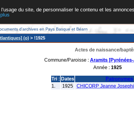
 l'usage du site, de personnaliser le contenu et les annonces
 plus
et documents d'archives en Pays Basque et Béarn
lantiques] (o)
> !1925
Actes de naissance/bapt
Commune/Paroisse :
Aramits [Pyrénées-
Année :
1925
Tri :
Dates
Patronymes
1.
1925
CHICORP Jeanne Josephin