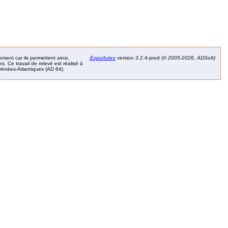
ement car ils permettent ainsi,
ExpoActes
version 3.2.4-prod (©
2005-2026, ADSoft)
. Ce travail de relevé est réalisé à
Pyrénées-Atlantiques (AD 64).