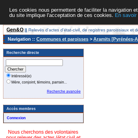
Les cookies nous permettent de faciliter la navigation et
du site implique l'acceptation de ces cookies.
En savoir
Gen&O
||
Relevés d'actes d'état-civil, de registres paroissiaux 
Navigation ::
Communes et paroisses
>
Aramits [Pyrénées-At
Recherche directe
Intéressé(e)
Mère, conjoint, témoins, parrain...
Recherche avancée
Accès membres
Connexion
Nous cherchons des volontaires
pour relever des actes (état civil et