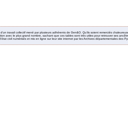
it d’un travail collectif mené par plusieurs adhérents de Gen&O. Qu’ils soient remerciés chaleureus
ion avec le plus grand nombre, sachant que ces tables sont très utiles pour retrouver ses ancêtres
’état civil numérisés et mis en ligne sur leur site internet par les Archives départementales des 