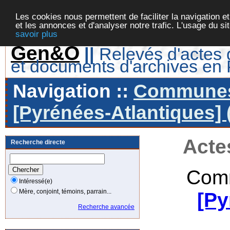
Les cookies nous permettent de faciliter la navigation et
et les annonces et d'analyser notre trafic. L'usage du s
savoir plus
Gen&O
||
Relevés d'actes d
et documents d'archives en
Navigation ::
Communes 
[Pyrénées-Atlantiques] 
Acte
Recherche directe
Comm
Intéressé(e)
Mère, conjoint, témoins, parrain...
[Py
Recherche avancée