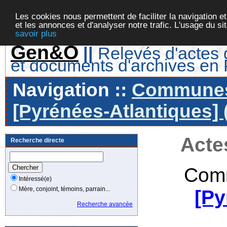
Les cookies nous permettent de faciliter la navigation et
et les annonces et d'analyser notre trafic. L'usage du s
savoir plus
Gen&O
||
Relevés d'actes d
et documents d'archives en
Navigation ::
Communes 
[Pyrénées-Atlantiques] 
Acte
Recherche directe
Comm
Intéressé(e)
Mère, conjoint, témoins, parrain...
[Py
Recherche avancée