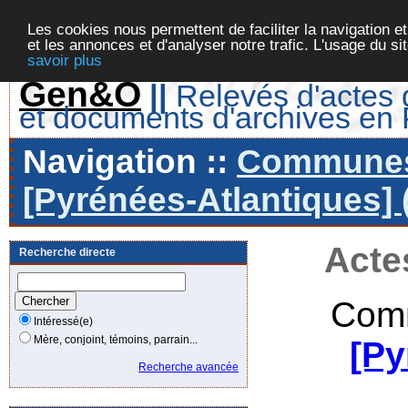
Les cookies nous permettent de faciliter la navigation et
et les annonces et d'analyser notre trafic. L'usage du s
savoir plus
Gen&O
||
Relevés d'actes d
et documents d'archives en
Navigation ::
Communes 
[Pyrénées-Atlantiques] 
Acte
Recherche directe
Comm
Intéressé(e)
Mère, conjoint, témoins, parrain...
[Py
Recherche avancée