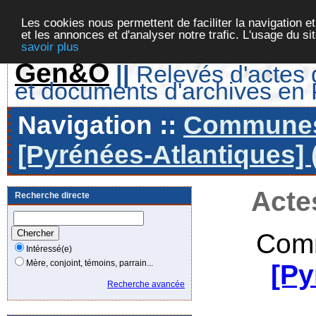
Les cookies nous permettent de faciliter la navigation et
et les annonces et d'analyser notre trafic. L'usage du s
savoir plus
Gen&O
||
Relevés d'actes d
et documents d'archives en
Navigation ::
Communes 
[Pyrénées-Atlantiques] 
Acte
Recherche directe
Comm
Intéressé(e)
Mère, conjoint, témoins, parrain...
[Py
Recherche avancée