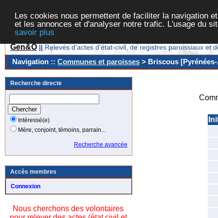
Les cookies nous permettent de faciliter la navigation et
et les annonces et d'analyser notre trafic. L'usage du s
savoir plus
Gen&O
||
Relevés d'actes d'état-civil, de registres paroissiaux 
Navigation ::
Communes et paroisses
> Briscous [Pyrénées-A
Recherche directe
Comm
Ini
Intéressé(e)
Mère, conjoint, témoins, parrain...
Recherche avancée
Accès membres
Connexion
Nous cherchons des volontaires
pour relever des actes (état civil et