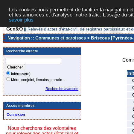
Les cookies nous permettent de faciliter la navigation et
et les annonces et d'analyser notre trafic. L'usage du s
savoir plus
Gen&O
||
Relevés d'actes d'état-civil, de registres paroissiaux 
Navigation ::
Communes et paroisses
> Briscous [Pyrénées-A
Recherche directe
Comm
Ini
Intéressé(e)
Mère, conjoint, témoins, parrain...
Recherche avancée
Accès membres
Connexion
Nous cherchons des volontaires
pour relever des actes (état civil et