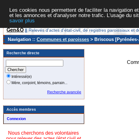
Les cookies nous permettent de faciliter la navigation et
et les annonces et d'analyser notre trafic. L'usage du s
savoir plus
Gen&O
||
Relevés d'actes d'état-civil, de registres paroissiaux 
Navigation ::
Communes et paroisses
> Briscous [Pyrénées-A
Recherche directe
Comm
Intéressé(e)
Mère, conjoint, témoins, parrain...
Recherche avancée
Accès membres
Connexion
Nous cherchons des volontaires
pour relever des actes (état civil et