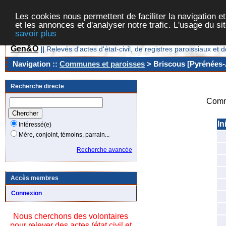
Les cookies nous permettent de faciliter la navigation et
et les annonces et d'analyser notre trafic. L'usage du s
savoir plus
Gen&O
||
Relevés d'actes d'état-civil, de registres paroissiaux 
Navigation ::
Communes et paroisses
> Briscous [Pyrénées-A
Recherche directe
Comm
In
Intéressé(e)
Mère, conjoint, témoins, parrain...
Recherche avancée
Accès membres
Connexion
Nous cherchons des volontaires
pour relever des actes (état civil et