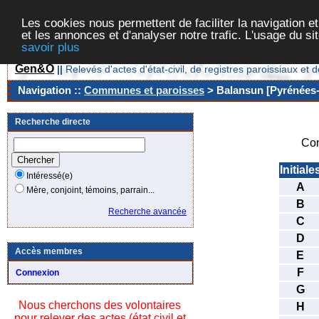
Les cookies nous permettent de faciliter la navigation et
et les annonces et d'analyser notre trafic. L'usage du s
savoir plus
Gen&O
||
Relevés d'actes d'état-civil, de registres paroissiaux 
Navigation ::
Communes et paroisses
> Balansun [Pyrénées-A
Recherche directe
Co
Initiale
Intéressé(e)
A
Mère, conjoint, témoins, parrain...
B
Recherche avancée
C
D
Accès membres
E
F
Connexion
G
Nous cherchons des volontaires
H
pour relever des actes (état civil et