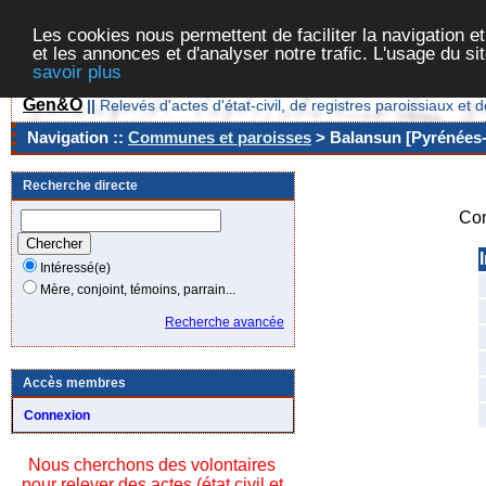
Les cookies nous permettent de faciliter la navigation et
et les annonces et d'analyser notre trafic. L'usage du s
savoir plus
Gen&O
||
Relevés d'actes d'état-civil, de registres paroissiaux 
Navigation ::
Communes et paroisses
> Balansun [Pyrénées-A
Recherche directe
Co
I
Intéressé(e)
Mère, conjoint, témoins, parrain...
Recherche avancée
Accès membres
Connexion
Nous cherchons des volontaires
pour relever des actes (état civil et