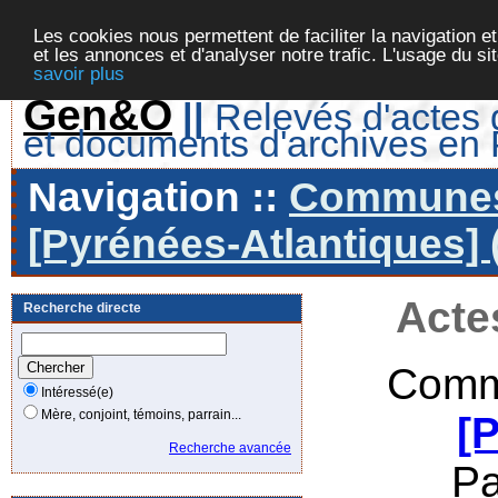
Les cookies nous permettent de faciliter la navigation et
et les annonces et d'analyser notre trafic. L'usage du s
savoir plus
Gen&O
||
Relevés d'actes d
et documents d'archives en
Navigation ::
Communes 
[Pyrénées-Atlantiques] 
Acte
Recherche directe
Comm
Intéressé(e)
Mère, conjoint, témoins, parrain...
[
Recherche avancée
Pa