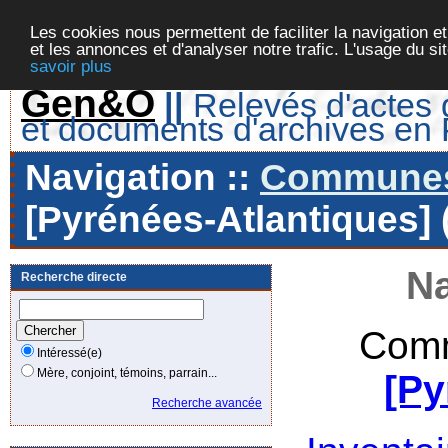
Les cookies nous permettent de faciliter la navigation et
et les annonces et d'analyser notre trafic. L'usage du s
savoir plus
Gen&O
||
Relevés d'actes d
et documents d'archives en
Navigation ::
Communes 
[Pyrénées-Atlantiques] 
Na
Recherche directe
Comm
Intéressé(e)
Mère, conjoint, témoins, parrain...
[Py
Recherche avancée