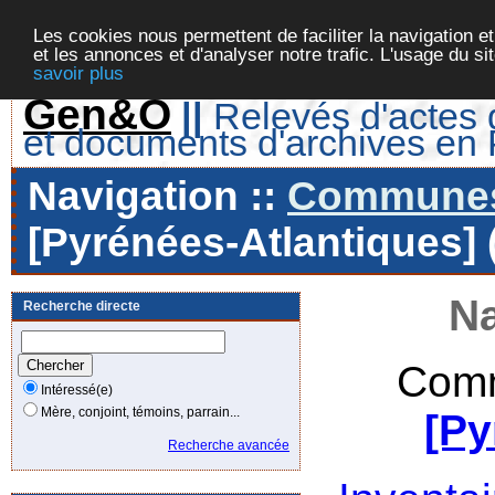
Les cookies nous permettent de faciliter la navigation et
et les annonces et d'analyser notre trafic. L'usage du s
savoir plus
Gen&O
||
Relevés d'actes d
et documents d'archives en
Navigation ::
Communes 
[Pyrénées-Atlantiques] 
Na
Recherche directe
Comm
Intéressé(e)
Mère, conjoint, témoins, parrain...
[Py
Recherche avancée