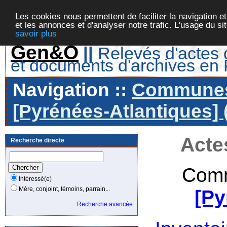
Les cookies nous permettent de faciliter la navigation et
et les annonces et d'analyser notre trafic. L'usage du s
savoir plus
Gen&O
||
Relevés d'actes d
et documents d'archives en
Navigation ::
Communes 
[Pyrénées-Atlantiques] 
Acte
Recherche directe
Comm
Intéressé(e)
Mère, conjoint, témoins, parrain...
[Py
Recherche avancée